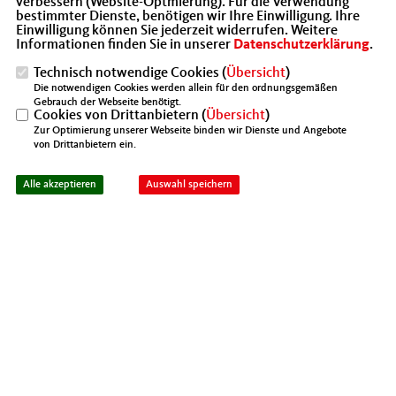
Braunschweig c/o von Gronefeld -
verbessern (Website-Optmierung). Für die Verwendung
bestimmter Dienste, benötigen wir Ihre Einwilligung. Ihre
Rechtsanwälte und Notarin, Löwenwall 6,
Einwilligung können Sie jederzeit widerrufen. Weitere
Informationen finden Sie in unserer
Datenschutzerklärung
.
38100 Braunschweig oder per Fax an : 0531-
Technisch notwendige Cookies (
Übersicht
)
70 22 23 55.
Die notwendigen Cookies werden allein für den ordnungsgemäßen
Gebrauch der Webseite benötigt.
Cookies von Drittanbietern (
Übersicht
)
Zur Optimierung unserer Webseite binden wir Dienste und Angebote
von Drittanbietern ein.
12.01.2019, 14:07 Uhr
Alle akzeptieren
Auswahl speichern
Informationen
AUFNAHMEANTRAG_NACH_DSGVO.PDF