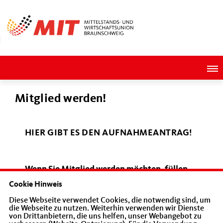
Mitglied werden!
HIER GIBT ES DEN AUFNAHMEANTRAG!
Wenn Sie Mitglied werden möchten, füllen
Sie den angehängten Mitgliedsantrag aus
Cookie Hinweis
und schicken ihn per Email an:
Diese Webseite verwendet Cookies, die notwendig sind, um
die Webseite zu nutzen. Weiterhin verwenden wir Dienste
vorstand@mit-braunschweig.de oder an MIT
von Drittanbietern, die uns helfen, unser Webangebot zu