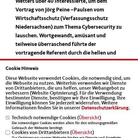
Wetters über 40 Interessierte, um dem
Vortrag von Jörg Peine –Paulsen vom
Wirtschaftsschutz (Verfassungsschutz
Niedersachsen) zum Thema Cybersecurity zu
lauschen. Wortgewandt, amüsant und
teilweise überraschend führte der
vortragende Referent durch die hellen und
dunklen Seiten von Datensicherheit,
Cookie Hinweis
Datenintegrität und Wirtschaftsspionage.
Diese Webseite verwendet Cookies, die notwendig sind, um
Konkrete Hinweise, wie ein System
die Webseite zu nutzen. Weiterhin verwenden wir Dienste
aufzubauen, zu kontrollieren, zu testen und
von Drittanbietern, die uns helfen, unser Webangebot zu
verbessern (Website-Optmierung). Für die Verwendung
im Zusammenbruchsfalle wieder
bestimmter Dienste, benötigen wir Ihre Einwilligung. Ihre
Einwilligung können Sie jederzeit widerrufen. Weitere
aufzusetzen ist, rundeten den Abend ab.
Informationen finden Sie in unserer
Datenschutzerklärung
.
Wichtigster Faktor-wen könnte es
Technisch notwendige Cookies (
Übersicht
)
überraschen-ist jedoch immer noch
Die notwendigen Cookies werden allein für den ordnungsgemäßen
Gebrauch der Webseite benötigt.
derjenige, der vor dem Computer sitzt und
Cookies von Drittanbietern (
Übersicht
)
Zur Optimierung unserer Webseite binden wir Dienste und Angebote