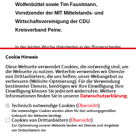
Wolfenbüttel sowie Tim Faustmann,
Vorsitzender der MIT Mittelstands- und
Wirtschaftsvereinigung der CDU
Kreisverband Peine.
In der letzten Woche diskutierten in der Bürgerschenke
in Peine die Mitglieder und Gäste der GSP und MIT mit
Cookie Hinweis
dem Vizepräsidenten des Niedersächsischen
Diese Webseite verwendet Cookies, die notwendig sind, um
Landtages, Frank Oesterhelweg MdL, über das
die Webseite zu nutzen. Weiterhin verwenden wir Dienste
Thema des Umweltschutz. Sehr aktiv und anschaulich
von Drittanbietern, die uns helfen, unser Webangebot zu
verbessern (Website-Optmierung). Für die Verwendung
wurden praktische Beispiele sowie bisherige und
bestimmter Dienste, benötigen wir Ihre Einwilligung. Ihre
zukünftige Umweltschutzmaßnahmen, Gesetze sowie
Einwilligung können Sie jederzeit widerrufen. Weitere
deren mögliche Auswirkungen auf Unternehmen und
Informationen finden Sie in unserer
Datenschutzerklärung
.
Bürger in Niedersachsen besprochen.
Technisch notwendige Cookies (
Übersicht
)
Die notwendigen Cookies werden allein für den ordnungsgemäßen
Gebrauch der Webseite benötigt.
Cookies von Drittanbietern (
Übersicht
)
Zur Optimierung unserer Webseite binden wir Dienste und Angebote
Frank Oesterhelweg schilderte dabei seine praktischen
von Drittanbietern ein.
Erfahrungen als Landespolitiker und Landwirt.